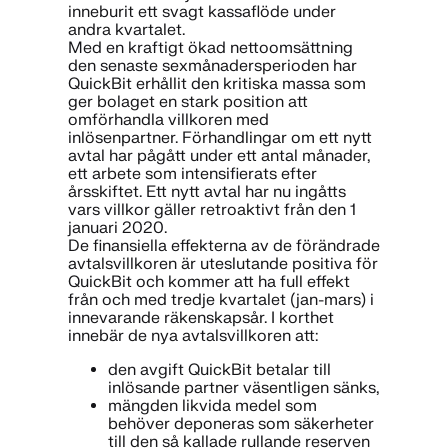
inneburit ett svagt kassaflöde under
andra kvartalet.
Med en kraftigt ökad nettoomsättning
den senaste sexmånadersperioden har
QuickBit erhållit den kritiska massa som
ger bolaget en stark position att
omförhandla villkoren med
inlösenpartner. Förhandlingar om ett nytt
avtal har pågått under ett antal månader,
ett arbete som intensifierats efter
årsskiftet. Ett nytt avtal har nu ingåtts
vars villkor gäller retroaktivt från den 1
januari 2020.
De finansiella effekterna av de förändrade
avtalsvillkoren är uteslutande positiva för
QuickBit och kommer att ha full effekt
från och med tredje kvartalet (jan-mars) i
innevarande räkenskapsår. I korthet
innebär de nya avtalsvillkoren att:
den avgift QuickBit betalar till
inlösande partner väsentligen sänks,
mängden likvida medel som
behöver deponeras som säkerheter
till den så kallade rullande reserven