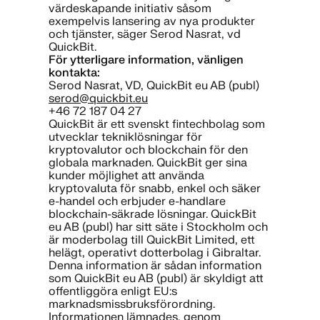
värdeskapande initiativ såsom
exempelvis lansering av nya produkter
och tjänster, säger Serod Nasrat, vd
QuickBit.
För ytterligare information, vänligen
kontakta:
Serod Nasrat, VD, QuickBit eu AB (publ)
serod@quickbit.eu
+46 72 187 04 27
QuickBit är ett svenskt fintechbolag som
utvecklar tekniklösningar för
kryptovalutor och blockchain för den
globala marknaden. QuickBit ger sina
kunder möjlighet att använda
kryptovaluta för snabb, enkel och säker
e-handel och erbjuder e-handlare
blockchain-säkrade lösningar. QuickBit
eu AB (publ) har sitt säte i Stockholm och
är moderbolag till QuickBit Limited, ett
helägt, operativt dotterbolag i Gibraltar.
Denna information är sådan information
som QuickBit eu AB (publ) är skyldigt att
offentliggöra enligt EU:s
marknadsmissbruksförordning.
Informationen lämnades, genom