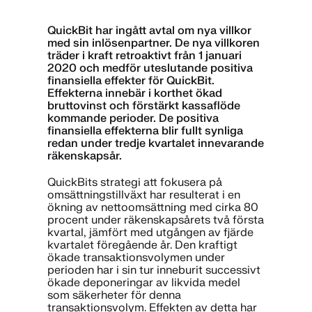
QuickBit har ingått avtal om nya villkor
med sin inlösenpartner. De nya villkoren
träder i kraft retroaktivt från 1 januari
2020 och medför uteslutande positiva
finansiella effekter för QuickBit.
Effekterna innebär i korthet ökad
bruttovinst och förstärkt kassaflöde
kommande perioder. De positiva
finansiella effekterna blir fullt synliga
redan under tredje kvartalet innevarande
räkenskapsår.
QuickBits strategi att fokusera på
omsättningstillväxt har resulterat i en
ökning av nettoomsättning med cirka 80
procent under räkenskapsårets två första
kvartal, jämfört med utgången av fjärde
kvartalet föregående år. Den kraftigt
ökade transaktionsvolymen under
perioden har i sin tur inneburit successivt
ökade deponeringar av likvida medel
som säkerheter för denna
transaktionsvolym. Effekten av detta har