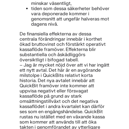
minskar väsentligt,
tiden som dessa säkerheter behöver
vara deponerade kommer i
genomsnitt att ungefär halveras mot
dagens nivå.
De finansiella effekterna av dessa
centrala förändringar innebär i korthet
ökad bruttovinst och förstärkt operativt
kassaflöde framöver. Effekterna blir
substantiella och åskådliggörs
översiktligt i bifogad tabell.
– Jag är mycket nöjd över att vi har ingått
ett nytt avtal. Det här är en avgörande
milstolpe i QuickBits relativt korta
historia. Det nya avtalet innebär att
QuickBit framöver inte kommer att
uppvisa negativt eller försvagat
kassaflöde på grund av stark
omsättningstillväxt och det negativa
kassaflödet i andra kvartalet kan därför
ses som en engångshändelse. QuickBit
rustas nu istället med en växande kassa
som kommer att används till att öka
takten i genomförandet av ytterligare