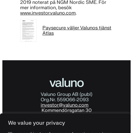
2019 noterat på NGM Nordic SME. För
mer information, besök
www.investor.valuno.com
.
Paysecure väljer Valunos tjänst
Atlas
Valuno Group AB (publ)
Org.Nr. 559066-2093
investor@valuno.com
Kommendörsgatan 30
114 48 Stockholm
Sverige
We value your privacy
Ladda ner årsredovisningen
För företagskunder