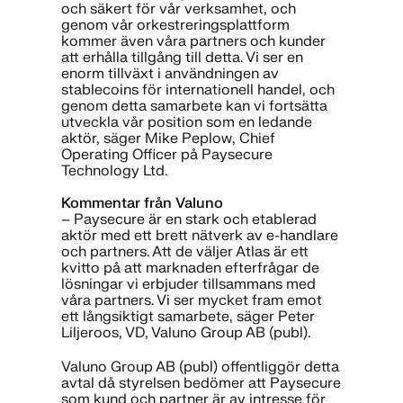
och säkert för vår verksamhet, och
genom vår orkestreringsplattform
kommer även våra partners och kunder
att erhålla tillgång till detta. Vi ser en
enorm tillväxt i användningen av
stablecoins för internationell handel, och
genom detta samarbete kan vi fortsätta
utveckla vår position som en ledande
aktör, säger Mike Peplow, Chief
Operating Officer på Paysecure
Technology Ltd.
Kommentar från Valuno
– Paysecure är en stark och etablerad
aktör med ett brett nätverk av e-handlare
och partners. Att de väljer Atlas är ett
kvitto på att marknaden efterfrågar de
lösningar vi erbjuder tillsammans med
våra partners. Vi ser mycket fram emot
ett långsiktigt samarbete, säger Peter
Liljeroos, VD, Valuno Group AB (publ).
Valuno Group AB (publ) offentliggör detta
avtal då styrelsen bedömer att Paysecure
som kund och partner är av intresse för