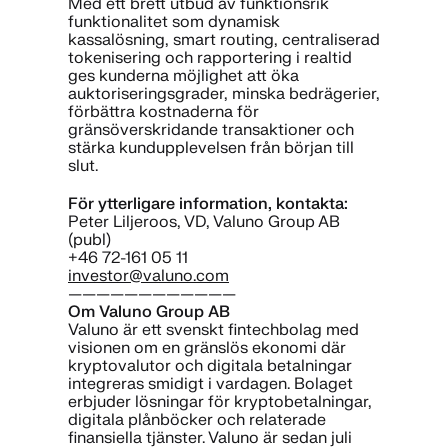
Med ett brett utbud av funktionsrik
funktionalitet som dynamisk
kassalösning, smart routing, centraliserad
tokenisering och rapportering i realtid
ges kunderna möjlighet att öka
auktoriseringsgrader, minska bedrägerier,
förbättra kostnaderna för
gränsöverskridande transaktioner och
stärka kundupplevelsen från början till
slut.
För ytterligare information, kontakta:
Peter Liljeroos, VD, Valuno Group AB
(publ)
+46 72-161 05 11
investor@valuno.com
————————————
Om Valuno Group AB
Valuno är ett svenskt fintechbolag med
visionen om en gränslös ekonomi där
kryptovalutor och digitala betalningar
integreras smidigt i vardagen. Bolaget
erbjuder lösningar för kryptobetalningar,
digitala plånböcker och relaterade
finansiella tjänster. Valuno är sedan juli