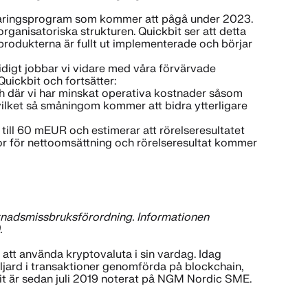
sparingsprogram som kommer att pågå under 2023.
rganisatoriska strukturen. Quickbit ser att detta
 produkterna är fullt ut implementerade och börjar
tidigt jobbar vi vidare med våra förvärvade
Quickbit och fortsätter:
h där vi har minskat operativa kostnader såsom
 vilket så småningom kommer att bidra ytterligare
 till 60 mEUR och estimerar att rörelseresultatet
ror för nettoomsättning och rörelseresultat kommer
arknadsmissbruksförordning. Informationen
.
att använda kryptovaluta i sin vardag. Idag
iljard i transaktioner genomförda på blockchain,
bit är sedan juli 2019 noterat på NGM Nordic SME.