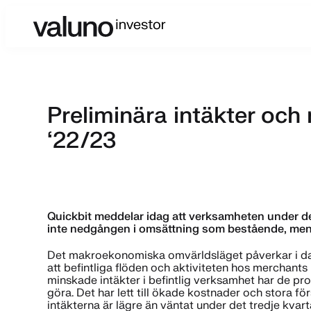
Preliminära intäkter och 
‘22/23
Quickbit meddelar idag att verksamheten under det 
inte nedgången i omsättning som bestående, men d
Det makroekonomiska omvärldsläget påverkar i dag
att befintliga flöden och aktiviteten hos merchants
minskade intäkter i befintlig verksamhet har de pr
göra. Det har lett till ökade kostnader och stora fö
intäkterna är lägre än väntat under det tredje kva