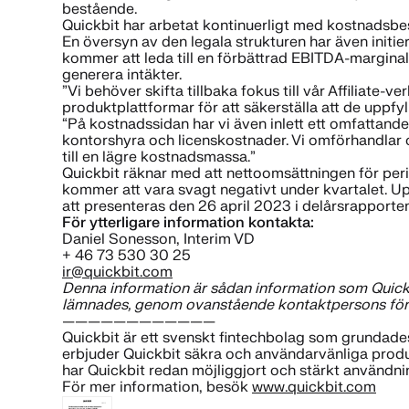
bestående.
Quickbit har arbetat kontinuerligt med kostnadsb
En översyn av den legala strukturen har även initie
kommer att leda till en förbättrad EBITDA-marginal
generera intäkter.
”Vi behöver skifta tillbaka fokus till vår Affiliat
produktplattformar för att säkerställa att de uppfyl
“På kostnadssidan har vi även inlett ett omfatta
kontorshyra och licenskostnader. Vi omförhandlar o
till en lägre kostnadsmassa.”
Quickbit räknar med att nettoomsättningen för perio
kommer att vara svagt negativt under kvartalet. Up
att presenteras den 26 april 2023 i delårsrapporten
För ytterligare information kontakta:
Daniel Sonesson, Interim VD
+ 46 73 530 30 25
ir@quickbit.com
Denna information är sådan information som Quickbi
lämnades, genom ovanstående kontaktpersons förs
————————————
Quickbit är ett svenskt fintechbolag som grundades
erbjuder Quickbit säkra och användarvänliga produk
har Quickbit redan möjliggjort och stärkt användni
För mer information, besök
www.quickbit.com