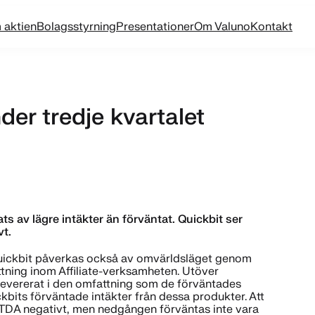
 aktien
Bolagsstyrning
Presentationer
Om Valuno
Kontakt
der tredje kvartalet
ts av lägre intäkter än förväntat. Quickbit ser
vt.
Quickbit påverkas också av omvärldsläget genom
ättning inom Affiliate-verksamheten. Utöver
 levererat i den omfattning som de förväntades
ckbits förväntade intäkter från dessa produkter. Att
BITDA negativt, men nedgången förväntas inte vara