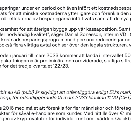
esparingar under en period och även infört ett kostnadsbe
rats för att minska kostnaderna ytterligare och förenkla den o
 när effekterna av besparingarna införlivats samt att de nya
e-verksamhet för att återigen bygga upp vår kassaposition. Sam
ler nödvändig kvalitet”, säger Daniel Sonesson, Interim VD i 
nde kostnadsbesparingsprogram med personalreduceringar oc
ckså flera viktiga avtal och ser över den legala strukturen,
den januari till mars 2023 kommer att landa i intervallet 50
pskattningarna är preliminära och oreviderade, slutliga siff
 för det tredje kvartalet ‘22/23.
t eu AB (publ) är skyldigt att offentliggöra enligt EU:s m
org, för offentliggörand
e 15 mars 2023 klockan 11.00 (CET)
 2016 med målet att förenkla för fler människor och företag 
ter för såväl e-handlare som kunder. Med hittills över €1 m
ngen av kryptovalutor för individer runt om i världen. Quick