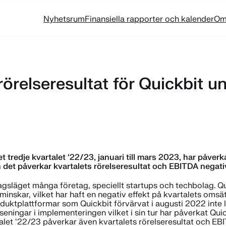
Nyhetsrum
Finansiella rapporter och kalender
Om
rörelseresultat för Quickbit un
tredje kvartalet ‘22/23, januari till mars 2023, har påverka
et påverkar kvartalets rörelseresultat och EBITDA negati
släget många företag, speciellt startups och techbolag. 
 minskar, vilket har haft en negativ effekt på kvartalets oms
oduktplattformar som Quickbit förvärvat i augusti 2022 inte
rseningar i implementeringen vilket i sin tur har påverkat Qui
rtalet ‘22/23 påverkar även kvartalets rörelseresultat och E