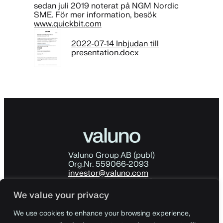
sedan juli 2019 noterat på NGM Nordic
SME. För mer information, besök
www.quickbit.com
2022-07-14 Inbjudan till
presentation.docx
Valuno Group AB (publ)
Org.Nr. 559066-2093
investor@valuno.com
Kommendörsgatan 30
114 48 Stockholm
We value your privacy
Sverige
Ladda ner årsredovisningen
We use cookies to enhance your browsing experience,
För företagskunder