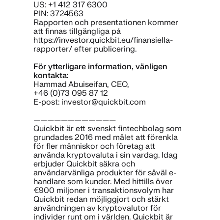
US: +1 412 317 6300
PIN: 3724563
Rapporten och presentationen kommer
att finnas tillgängliga på
https://investor.quickbit.eu/finansiella-
rapporter/ efter publicering.
För ytterligare information, vänligen
kontakta:
Hammad Abuiseifan, CEO,
+46 (0)73 095 87 12
E-post: investor@quickbit.com
————————————
Quickbit är ett svenskt fintechbolag som
grundades 2016 med målet att förenkla
för fler människor och företag att
använda kryptovaluta i sin vardag. Idag
erbjuder Quickbit säkra och
användarvänliga produkter för såväl e-
handlare som kunder. Med hittills över
€900 miljoner i transaktionsvolym har
Quickbit redan möjliggjort och stärkt
användningen av kryptovalutor för
individer runt om i världen. Quickbit är