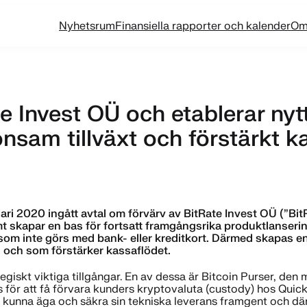
Nyhetsrum
Finansiella rapporter och kalender
Om
ate Invest OÜ och etablerar n
önsam tillväxt och förstärkt 
uari 2020 ingått avtal om förvärv av BitRate Invest OÜ (”Bi
t skapar en bas för fortsatt framgångsrika produktlansering
 inte görs med bank- eller kreditkort. Därmed skapas en p
 och som förstärker kassaflödet.
giskt viktiga tillgångar. En av dessa är Bitcoin Purser, den
 för att få förvara kunders kryptovaluta (custody) hos QuickBi
a kunna äga och säkra sin tekniska leverans framgent och därm