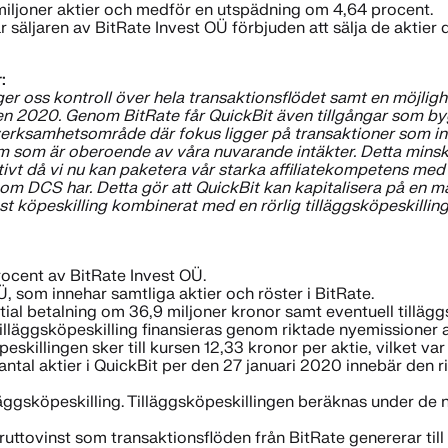
 miljoner aktier och medför en utspädning om 4,64 procent.
är säljaren av BitRate Invest OÜ förbjuden att sälja de aktier
:
r oss kontroll över hela transaktionsflödet samt en möjlighet
n 2020. Genom BitRate får QuickBit även tillgångar som bygg
verksamhetsområde där fokus ligger på transaktioner som int
m som är oberoende av våra nuvarande intäkter. Detta minskar
t då vi nu kan paketera vår starka affiliatekompetens med m
m DCS har. Detta gör att QuickBit kan kapitalisera på en ma
 köpeskilling kombinerat med en rörlig tilläggsköpeskilling 
rocent av BitRate Invest OÜ.
 som innehar samtliga aktier och röster i BitRate.
nitial betalning om 36,9 miljoner kronor samt eventuell tillägg
illäggsköpeskilling finansieras genom riktade nyemissioner a
öpeskillingen sker till kursen 12,33 kronor per aktie, vilke
 antal aktier i QuickBit per den 27 januari 2020 innebär den
lläggsköpeskilling. Tilläggsköpeskillingen beräknas under de 
uttovinst som transaktionsflöden från BitRate genererar till