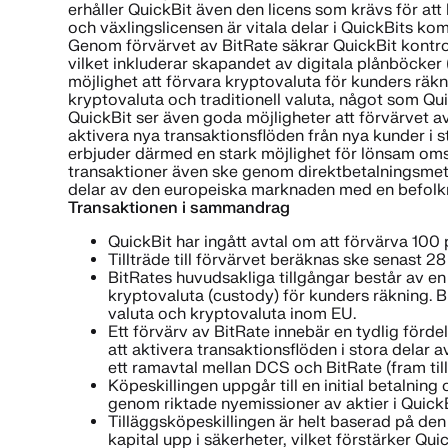
erhåller QuickBit även den licens som krävs för at
och växlingslicensen är vitala delar i QuickBits 
Genom förvärvet av BitRate säkrar QuickBit kontroll
vilket inkluderar skapandet av digitala plånböcker 
möjlighet att förvara kryptovaluta för kunders räk
kryptovaluta och traditionell valuta, något som Qui
QuickBit ser även goda möjligheter att förvärvet
aktivera nya transaktionsflöden från nya kunder i 
erbjuder därmed en stark möjlighet för lönsam omsä
transaktioner även ske genom direktbetalningsmetode
delar av den europeiska marknaden med en befolkn
Transaktionen i sammandrag
QuickBit har ingått avtal om att förvärva 100 
Tillträde till förvärvet beräknas ske senast 2
BitRates huvudsakliga tillgångar består av en 
kryptovaluta (custody) för kunders räkning. B
valuta och kryptovaluta inom EU.
Ett förvärv av BitRate innebär en tydlig förde
att aktivera transaktionsflöden i stora delar
ett ramavtal mellan DCS och BitRate (fram till
Köpeskillingen uppgår till en initial betalnin
genom riktade nyemissioner av aktier i QuickB
Tilläggsköpeskillingen är helt baserad på de
kapital upp i säkerheter, vilket förstärker Qui