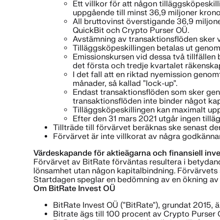
Ett villkor för att någon tilläggsköpeskil
uppgående till minst 36,9 miljoner kronor
All bruttovinst överstigande 36,9 miljon
QuickBit och Crypto Purser OÜ.
Avstämning av transaktionsflöden sker v
Tilläggsköpeskillingen betalas ut genom 
Emissionskursen vid dessa två tillfälle
det första och tredje kvartalet räkensk
I det fall att en riktad nyemission genom
månader, så kallad ”lock-up”.
Endast transaktionsflöden som sker geno
transaktionsflöden inte binder något kapi
Tilläggsköpeskillingen kan maximalt uppg
Efter den 31 mars 2021 utgår ingen tillä
Tillträde till förvärvet beräknas ske senast d
Förvärvet är inte villkorat av några godkänn
Värdeskapande för aktieägarna och finansiell inv
Förvärvet av BitRate förväntas resultera i betydand
lönsamhet utan någon kapitalbindning. Förvärvets s
Startdagen speglar en bedömning av en ökning av v
Om BitRate Invest OÜ
BitRate Invest OÜ (”BitRate”), grundat 2015, är
Bitrate ägs till 100 procent av Crypto Purser 