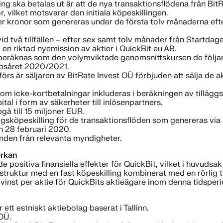
ling ska betalas ut är att de nya transaktionsflödena från BitR
, vilket motsvarar den initiala köpeskillingen.
er kronor som genereras under de första tolv månaderna efter
id två tillfällen – efter sex samt tolv månader från Startd
en riktad nyemission av aktier i QuickBit eu AB.
n beräknas som den volymviktade genomsnittskursen de följa
apsåret 2020/2021.
förs är säljaren av BitRate Invest OÜ förbjuden att sälja de a
m icke-kortbetalningar inkluderas i beräkningen av tilläggsk
tal i form av säkerheter till inlösenpartners.
å till 15 miljoner EUR.
ggsköpeskilling för de transaktionsflöden som genereras via 
en 28 februari 2020.
anden från relevanta myndigheter.
erkan
e positiva finansiella effekter för QuickBit, vilket i huvud
truktur med en fast köpeskilling kombinerat med en rörlig t
inst per aktie för QuickBits aktieägare inom denna tidsperi
 ett estniskt aktiebolag baserat i Tallinn.
OÜ.