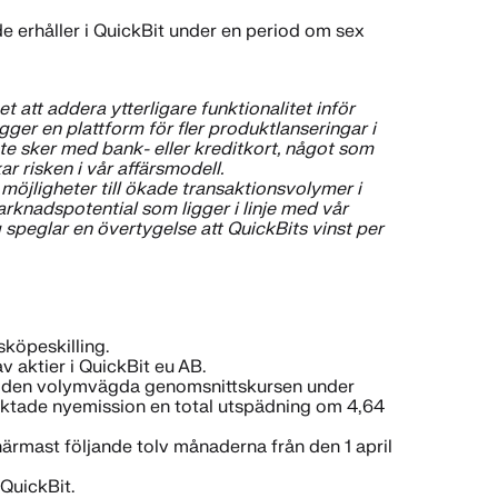
 de erhåller i QuickBit under en period om sex
 att addera ytterligare funktionalitet inför
er en plattform för fler produktlanseringar i
e sker med bank- eller kreditkort, något som
 risken i vår affärsmodell.
öjligheter till ökade transaktionsvolymer i
rknadspotential som ligger i linje med vår
speglar en övertygelse att QuickBits vinst per
sköpeskilling.
v aktier i QuickBit eu AB.
t var den volymvägda genomsnittskursen under
 riktade nyemission en total utspädning om 4,64
närmast följande tolv månaderna från den 1 april
 QuickBit.