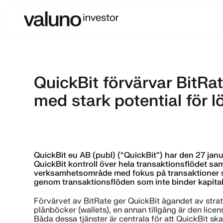
QuickBit förvärvar BitR
med stark potential för l
QuickBit eu AB (publ) (“QuickBit”) har den 27 jan
QuickBit kontroll över hela transaktionsflödet sam
verksamhetsområde med fokus på transaktioner som
genom transaktionsflöden som inte binder kapital
Förvärvet av BitRate ger QuickBit ägandet av strate
plånböcker (wallets), en annan tillgång är den licens
Båda dessa tjänster är centrala för att QuickBit sk