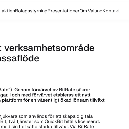
 aktien
Bolagsstyrning
Presentationer
Om Valuno
Kontakt
ytt verksamhetsområde
kassaflöde
tRate”). Genom förvärvet av BitRate säkrar
ar. I och med förvärvet etableras ett nytt
lattform för en väsentligt ökad lönsam tillväxt
 mjukvara som används för att skapa digitala
t, två tjänster som QuickBit hittills licenserat.
ed sin fortsatta starka tillväxt. Via BitRate