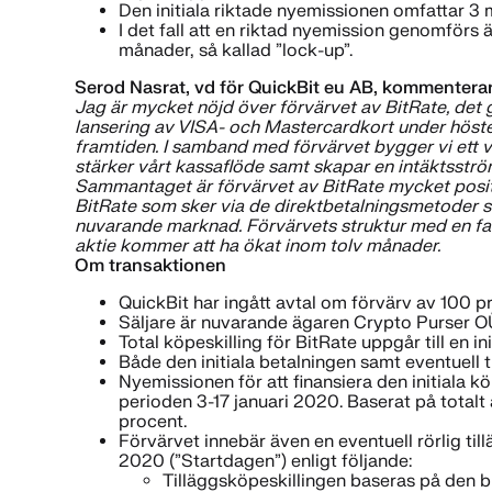
Den initiala riktade nyemissionen omfattar 3
I det fall att en riktad nyemission genomförs 
månader, så kallad ”lock-up”.
Serod Nasrat, vd för QuickBit eu AB, kommenterar
Jag är mycket nöjd över förvärvet av BitRate, det ge
lansering av VISA- och Mastercardkort under höste
framtiden. I samband med förvärvet bygger vi ett 
stärker vårt kassaflöde samt skapar en intäktsströ
Sammantaget är förvärvet av BitRate mycket positiv
BitRate som sker via de direktbetalningsmetoder so
nuvarande marknad. Förvärvets struktur med en fast
aktie kommer att ha ökat inom tolv månader.
Om transaktionen
QuickBit har ingått avtal om förvärv av 100 p
Säljare är nuvarande ägaren Crypto Purser OÜ,
Total köpeskilling för BitRate uppgår till en i
Både den initiala betalningen samt eventuell t
Nyemissionen för att finansiera den initiala k
perioden 3-17 januari 2020. Baserat på totalt
procent.
Förvärvet innebär även en eventuell rörlig ti
2020 (”Startdagen”) enligt följande:
Tilläggsköpeskillingen baseras på den br