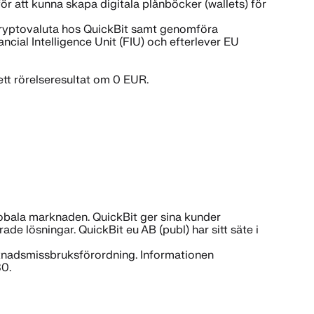
för att kunna skapa digitala plånböcker (wallets) för
rs kryptovaluta hos QuickBit samt genomföra
ncial Intelligence Unit (FIU) och efterlever EU
tt rörelseresultat om 0 EUR.
lobala marknaden. QuickBit ger sina kunder
e lösningar. QuickBit eu AB (publ) har sitt säte i
arknadsmissbruksförordning. Informationen
30.