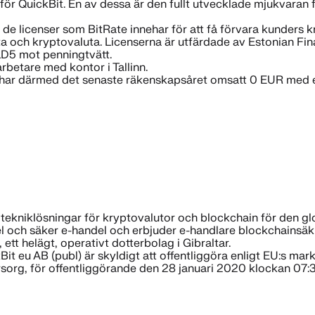
r för QuickBit. En av dessa är den fullt utvecklade mjukvaran 
 är de licenser som BitRate innehar för att få förvara kunde
ta och kryptovaluta. Licenserna är utfärdade av Estonian Fina
MLD5 mot penningtvätt.
betare med kontor i Tallinn.
ch har därmed det senaste räkenskapsåret omsatt 0 EUR med e
 tekniklösningar för kryptovalutor och blockchain för den g
 och säker e-handel och erbjuder e-handlare blockchainsäkrad
tt helägt, operativt dotterbolag i Gibraltar.
it eu AB (publ) är skyldigt att offentliggöra enligt EU:s m
rg, för offentliggörande den 28 januari 2020 klockan 07: