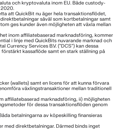
 valuta och kryptovaluta inom EU. Både custody-
n 2020.
ta att QuickBit nu äger hela transaktionsflödet,
e direktbetalningar såväl som kortbetalningar samt
sutom ges kunder även möjligheten att växla mellan
nhet inom affiliatebaserad marknadsföring, kommer
ential i linje med QuickBits nuvarande marknad och
tal Currency Services B.V. (”DCS”) kan dessa
 förstärkt kassaflöde samt en stark ställning på
ker (wallets) samt en licens för att kunna förvara
genomföra växlingstransaktioner mellan traditionell
om affiliatebaserad marknadsföring, ii) möjligheten
alningsmetoder för dessa transaktionsflöden genom
 Båda betalningarna av köpeskilling finansieras
ker med direktbetalningar. Därmed binds inget