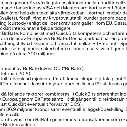
t kunna genomföra växlingstransaktioner mellan traditionell
kommande lansering av VISA och Mastercard kort under höste
en över hela den tekniska värdekedjan. I korthet innebär det
(wallets), försäljning av kryptovaluta till kunder genom båd
ning (custody) enligt de licenskrav som gäller inom EU. Des
ckBit inte kunnat erbjuda tidigare.
 av BitRate, kombinerat med QuickBits kompetens och erfare
stora delar av Europa via BitRate. Denna marknad har en pot
ttningstillväxt. Genom ett ramavtal mellan BitRate och Digi
r som ej binder säkerheter i rullande reserv, vilket ger ett
ing på cirka 300 miljoner.
procent av BitRate Invest OÜ (”BitRate”).
8 februari 2020.
fullt utvecklad mjukvara för att kunna skapa digitala plånböc
itRate innehar dessutom ytterligare en licens för att kunna 
l då följande faktorer kombineras: i) QuickBits erfarenhet in
 av Europa genom BitRate samt; iii) tillgången till direktbet
 att QuickBit eventuellt förvärvar DCS).
g om 36,9 miljoner kronor samt eventuell tilläggsköpeskilling.
it eu AB.
n bruttovinst som BitRate genererar via transaktioner som s
ckBits kassaflöde.