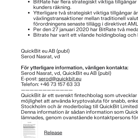
BitRate har flera strategiskt viktiga tillgånga
kunders räkning.
Ytterligare två strategiskt viktiga tillgångar
växlingstransaktioner mellan traditionell valu
förordningens senaste tillägg i direktivet A
Per den 27 januari 2020 har BitRate två medar
Bitrate har varit ett vilande holdingbolag o
QuickBit eu AB (publ)
Serod Nasrat, vd
För ytterligare information, vänligen kontakta:
Serod Nasrat, vd, QuickBit eu AB (publ)
E-post:
serod@quickbit.eu
Telefon: +46 73 157 63 33
————————————
QuickBit är ett svenskt fintechbolag som utvecklar
möjlighet att använda kryptovaluta för snabb, enkel
Stockholm och är moderbolag till QuickBit Limited, e
Denna information är sådan information som QuickB
lämnades, genom ovanstående kontaktpersons förso
Release