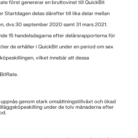
ate först genererar en bruttovinst till QuickBit
 Startdagen delas därefter till lika delar mellan
agen, dvs 30 september 2020 samt 31 mars 2021.
nde 15 handelsdagarna efter delårsrapporterna för
ktier de erhåller i QuickBit under en period om sex
öpeskillingen, vilket innebär att dessa
BitRate.
sak uppnås genom stark omsättningstillväxt och ökad
illäggsköpeskilling under de tolv månaderna efter
od.