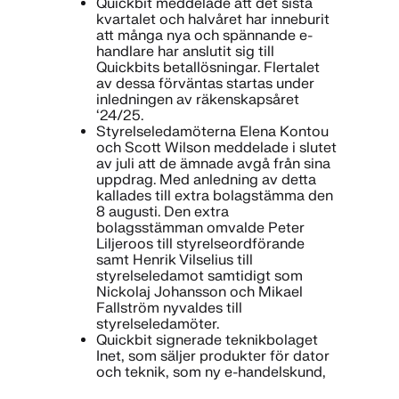
Quickbit meddelade att det sista
kvartalet och halvåret har inneburit
att många nya och spännande e-
handlare har anslutit sig till
Quickbits betallösningar. Flertalet
av dessa förväntas startas under
inledningen av räkenskapsåret
‘24/25.
Styrelseledamöterna Elena Kontou
och Scott Wilson meddelade i slutet
av juli att de ämnade avgå från sina
uppdrag. Med anledning av detta
kallades till extra bolagstämma den
8 augusti. Den extra
bolagsstämman omvalde Peter
Liljeroos till styrelseordförande
samt Henrik Vilselius till
styrelseledamot samtidigt som
Nickolaj Johansson och Mikael
Fallström nyvaldes till
styrelseledamöter.
Quickbit signerade teknikbolaget
Inet, som säljer produkter för dator
och teknik, som ny e-handelskund,