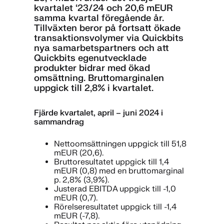
kvartalet ‘23/24 och 20,6 mEUR
samma kvartal föregående år.
Tillväxten beror på fortsatt ökade
transaktionsvolymer via Quickbits
nya samarbetspartners och att
Quickbits egenutvecklade
produkter bidrar med ökad
omsättning. Bruttomarginalen
uppgick till 2,8% i kvartalet.
Fjärde kvartalet, april – juni 2024 i
sammandrag
Nettoomsättningen uppgick till 51,8
mEUR (20,6).
Bruttoresultatet uppgick till 1,4
mEUR (0,8) med en bruttomarginal
p. 2,8% (3,9%).
Justerad EBITDA uppgick till -1,0
mEUR (0,7).
Rörelseresultatet uppgick till -1,4
mEUR (-7,8).