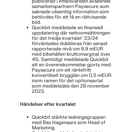
publicerad i Affärsvärlden avseende
samarbetspartnern Paysecure som
saknade väsentlig information som
behövdes för att få en rättvisande
bild.
Quickbit meddelade en finansiell
uppdatering där nettoomsättningen
för det tredje kvartalet ‘23/24
förväntades dubbleras från senast
rapporterade nivå om 8,9 mEUR
med bibehållen bruttomarginal över
4%. Samtidigt meddelade Quickbit
att en överenskommelse gjorts med
Paysecure om ett räntefritt
konvertibelt brygglån om 0,5 mEUR
inom ramen för det optionsavtal
som meddelades den 28 november
2023.
Händelser efter kvartalet
Quickbit stärkte ledningsgruppen
med Bas Hagenaars som Head of
Marketing.