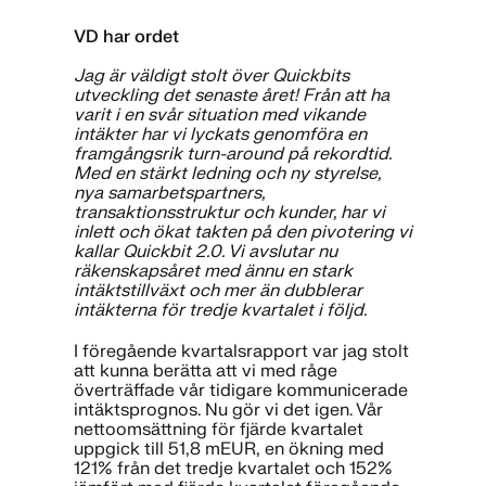
VD har ordet
Jag är väldigt stolt över Quickbits
utveckling det senaste året! Från att ha
varit i en svår situation med vikande
intäkter har vi lyckats genomföra en
framgångsrik turn-around på rekordtid.
Med en stärkt ledning och ny styrelse,
nya samarbetspartners,
transaktionsstruktur och kunder, har vi
inlett och ökat takten på den pivotering vi
kallar Quickbit 2.0. Vi avslutar nu
räkenskapsåret med ännu en stark
intäktstillväxt och mer än dubblerar
intäkterna för tredje kvartalet i följd.
I föregående kvartalsrapport var jag stolt
att kunna berätta att vi med råge
överträffade vår tidigare kommunicerade
intäktsprognos. Nu gör vi det igen. Vår
nettoomsättning för fjärde kvartalet
uppgick till 51,8 mEUR, en ökning med
121% från det tredje kvartalet och 152%