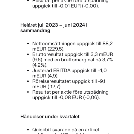
Resultat per aktie före utspädning
uppgick till -0,01 EUR (-0,00).
Helåret juli 2023 – juni 2024 i
sammandrag
Nettoomsättningen uppgick till 88,2
mEUR (229,5).
Bruttoresultat uppgick till 3,3 mEUR
(9,6) med en bruttomarginal på 3,7%
(4,2%).
Justerad EBITDA uppgick till -4,0
mEUR (4,9).
Rörelseresultatet uppgick till -9,1
mEUR (-12,7).
Resultat per aktie före utspädning
uppgick till -0,08 EUR (-0,06).
Händelser under kvartalet
Quickbit svarade på en artikel