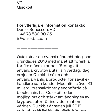
VD
Quickbit
För ytterligare information kontakta:
Daniel Sonesson, VD
+ 46 73 530 30 25
ir@quickbit.com
————————————
Quickbit är ett svenskt fintechbolag, som
grundades 2016 med målet att förenkla
för fler människor och företag att
använda kryptovaluta i sin vardag. Idag
erbjuder Quickbit säkra och
användarvänliga produkter för såväl e-
handlare som kunder. Med hittills över €1
miljard i transaktioner genomförda på
blockchain, har Quickbit redan
möjliggjort och stärkt användningen av
kryptovalutor för individer runt om i
världen. Quickbit är sedan juli 2019
noterat på NGM Nordic SME. För mer