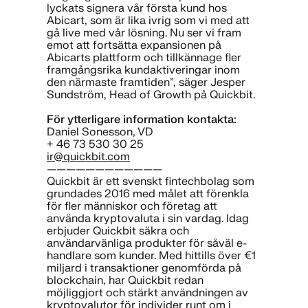
lyckats signera vår första kund hos
Abicart, som är lika ivrig som vi med att
gå live med vår lösning. Nu ser vi fram
emot att fortsätta expansionen på
Abicarts plattform och tillkännage fler
framgångsrika kundaktiveringar inom
den närmaste framtiden”, säger Jesper
Sundström, Head of Growth på Quickbit.
För ytterligare information kontakta:
Daniel Sonesson, VD
+ 46 73 530 30 25
ir@quickbit.com
————————————
Quickbit är ett svenskt fintechbolag som
grundades 2016 med målet att förenkla
för fler människor och företag att
använda kryptovaluta i sin vardag. Idag
erbjuder Quickbit säkra och
användarvänliga produkter för såväl e-
handlare som kunder. Med hittills över €1
miljard i transaktioner genomförda på
blockchain, har Quickbit redan
möjliggjort och stärkt användningen av
kryptovalutor för individer runt om i