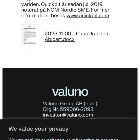
världen. Quickbit är sedan juli 2019
noterat på NGM Nordic SME. För mer
information, besök
www.quickbit.com
2023-11-09 - första kunden
Abicart.docx
Valuno Group AB (publ)
Org.Nr. 559066-2093
investor@valuno.com
Kommendörsgatan 30
114 48 Stockholm
We value your privacy
Sverige
Ladda ner årsredovisningen