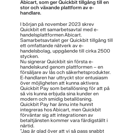
Abicart, som ger Quickbit tillgång till en
stor och växande plattform av e-
handlare.
I början på november 2023 skrev
Quickbit ett samarbetsavtal med e-
handelsplattformen Abicart.
Samarbetsavtalet ger Quickbit tillgång till
ett omfattande nätverk av e-
handelsbolag, uppgående till cirka 2500
stycken.
Nu signerar Quickbit sin första e-
handelskund genom plattformen – en
försäljare av lås och säkerhetsprodukter.
E-handlaren har uttryckt stor entusiasm
över möjligheten att kunna aktivera
Quickbit Pay som betallösning för att på
så vis kunna erbjuda sina kunder en
modern och smidig betallösning.
Quickbit Pay har ännu inte hunnit
integreras hos Abicart, men Quickbit
förväntar sig att integrationen av
betaltjänsten kommer vara färdigställt i
närtid.
”Jag är glad över att vi så pass snabbt