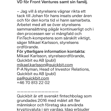
VD för Front Ventures samt sin familj.
– Jag vill å styrelsens v
ä
gnar rikta ett
tack till Johan f
ö
r hans insats under åren
och för den korta tid vi hann samarbeta.
Arbetet med att se över styrelsens
sammansättning pågår kontinuerligt och i
den processen ser vi mångfald och
FinTech-kompetens som särskilt viktigt,
säger Mikael Karlsson, styrelsens
ordförande.
För ytterligare information kontakta:
Mikael Karlsson, styrelseordförande,
Quickbit eu AB (publ)
mikael.karlsson@quickbit.com
P-A Nyman, Head of Investor Relations,
Quickbit eu AB (publ)
pa@quickbit.com
+46 70 813 22 02
————————————
Quickbit är ett svenskt fintechbolag som
grundades 2016 med målet att fler
människor och företag ska använda
kryptovaluta i sin vardag. Idag erbjuder