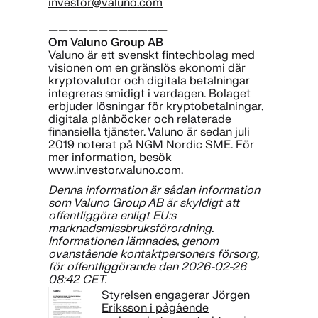
investor@valuno.com
————————————
Om Valuno Group AB
Valuno är ett svenskt fintechbolag med
visionen om en gränslös ekonomi där
kryptovalutor och digitala betalningar
integreras smidigt i vardagen. Bolaget
erbjuder lösningar för kryptobetalningar,
digitala plånböcker och relaterade
finansiella tjänster. Valuno är sedan juli
2019 noterat på NGM Nordic SME. För
mer information, besök
www.investor.valuno.com
.
Denna information är sådan information
som Valuno Group AB är skyldigt att
offentliggöra enligt EU:s
marknadsmissbruksförordning.
Informationen lämnades, genom
ovanstående kontaktpersoners försorg,
för offentliggörande den 2026-02-26
08:42 CET.
Styrelsen engagerar Jörgen
Eriksson i pågående