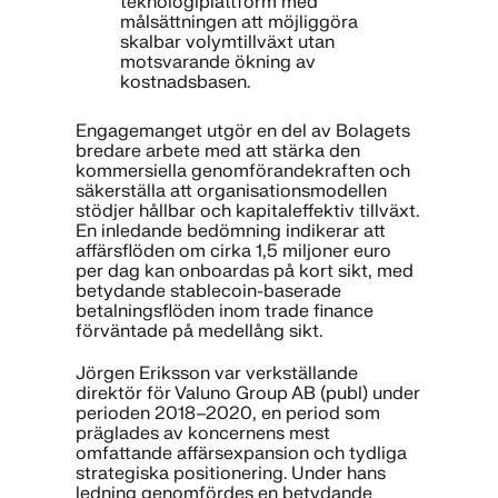
teknologiplattform med
målsättningen att möjliggöra
skalbar volymtillväxt utan
motsvarande ökning av
kostnadsbasen.
Engagemanget utgör en del av Bolagets
bredare arbete med att stärka den
kommersiella genomförandekraften och
säkerställa att organisationsmodellen
stödjer hållbar och kapitaleffektiv tillväxt.
En inledande bedömning indikerar att
affärsflöden om cirka 1,5 miljoner euro
per dag kan onboardas på kort sikt, med
betydande stablecoin-baserade
betalningsflöden inom trade finance
förväntade på medellång sikt.
Jörgen Eriksson var verkställande
direktör för Valuno Group AB (publ) under
perioden 2018–2020, en period som
präglades av koncernens mest
omfattande affärsexpansion och tydliga
strategiska positionering. Under hans
ledning genomfördes en betydande