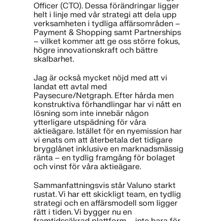
Officer (CTO). Dessa förändringar ligger
helt i linje med vår strategi att dela upp
verksamheten i tydliga affärsområden –
Payment & Shopping samt Partnerships
– vilket kommer att ge oss större fokus,
högre innovationskraft och bättre
skalbarhet.
Jag är också mycket nöjd med att vi
landat ett avtal med
Paysecure/Netgraph. Efter hårda men
konstruktiva förhandlingar har vi nått en
lösning som inte innebär någon
ytterligare utspädning för våra
aktieägare. Istället för en nyemission har
vi enats om att återbetala det tidigare
brygglånet inklusive en marknadsmässig
ränta – en tydlig framgång för bolaget
och vinst för våra aktieägare.
Sammanfattningsvis står Valuno starkt
rustat. Vi har ett skickligt team, en tydlig
strategi och en affärsmodell som ligger
rätt i tiden. Vi bygger nu en
framtidssäkrad plattform – inte bara för