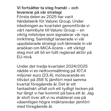
Vi fortsätter ta steg framåt – och
levererar på vår strategi
Första delen av 2025 har varit
händelserik för Valuno Group. Under
inledningen av kvartalet genomförde vi
vårt namnbyte till Valuno Group – en
viktig milstolpe som signalerar vår nya
inriktning. Samtidigt lanserade vi vår
uppdaterade strategi och lämnade in vår
ansökan om MiCA-licens – ett viktigt
steg mot att bli en fullt reglerad aktör på
EU-nivå.
Under det tredje kvartalet 2024/2025
nådde vi en nettoomsättning på 107,4
miljoner euro (23,4), motsvarande en
tillväxt på 358 % jämfört med samma
kvartal föregående år. Det är ett
fantastiskt utfall och ett tydligt tecken på
hur långt vi har kommit på bara ett år. Jag
är stolt över att vi nu etablerat oss på
väsentligen högre intäktsnivåer jämfört
med föregående år.