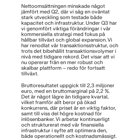
Nettoomsättningen minskade något
jämfört med Q2, där vi såg en oväntat
stark utveckling som testade både
kapacitet och infrastruktur. Under Q3 har
vi genomfört viktiga förändringar i vår
kommersiella strategi med fokus på
hållbar tillväxt och global expansion. Vi
har renodlat vår transaktionsstruktur, och
trots det bibehållit transaktionsvolymer i
nivå med tidigare rekord. Det visar att vi
nu opererar från en mer robust och
skalbar plattform – redo för fortsatt
tillväxt.
Bruttoresultatet uppgick till 2,3 miljoner
euro, med en bruttomarginal på 2,2 %.
Det är något lägre än tidigare kvartal,
vilket framför allt beror på ökad
konkurrens, där priset är en viktig faktor,
samt till viss del högre kostnad för
inlösenbanker. Vi arbetar kontinuerligt
och strukturerat med vår finansiella
infrastruktur i syfte att optimera den,
både operationellt och kostnadsmässigt.