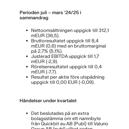
Perioden juli – mars ‘24/25 i
sammandrag
Nettoomsättningen uppgick till 312,1
mEUR (36,5).
Bruttoresultatet uppgick till 8,4
mEUR (0,6) med en bruttomarginal
på 2,7% (5,1%).
Justerad EBITDA uppgick till 1,7
mEUR (-2,9).
Rörelseresultatet uppgick till 0,4
mEUR (-7,7).
Resultat per aktie före utspädning
uppgick till 0,00 EUR (-0,09).
Händelser under kvartalet
Det beslutades på en extra
bolagsstämma om ett namnbyte
från Quickbit eu AB (Publ) till Valuno
Group AB (publ) vilket sedan